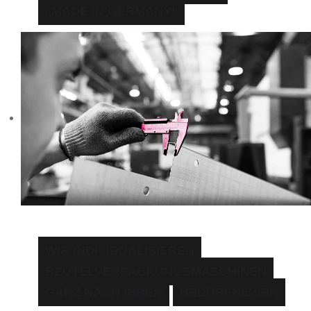
„MADE IN GERMANY“
WIR INDIVIDUALISIEREN
BEUTELVERPACKUNGSMASCHINEN
GANZ NACH IHREN
BEDÜRFNISSEN