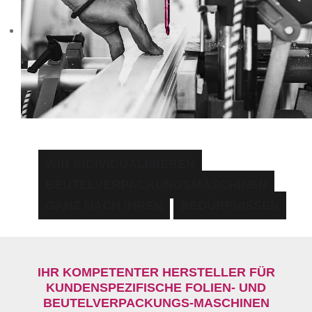
WIR INDIVIDUALISIEREN
BEUTELVERPACKUNGSMASCHINEN
GANZ NACH IHREN
BEDÜRFNISSEN
IHR KOMPETENTER HERSTELLER FÜR
KUNDENSPEZIFISCHE FOLIEN- UND
BEUTELVERPACKUNGS-MASCHINEN