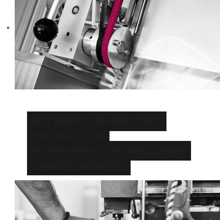
SEIT ÜBER 50 JAHREN STEHT
IVECOPACK FÜR
FOLIENVERPACKUNGSMASCHINEN
„MADE IN GERMANY“